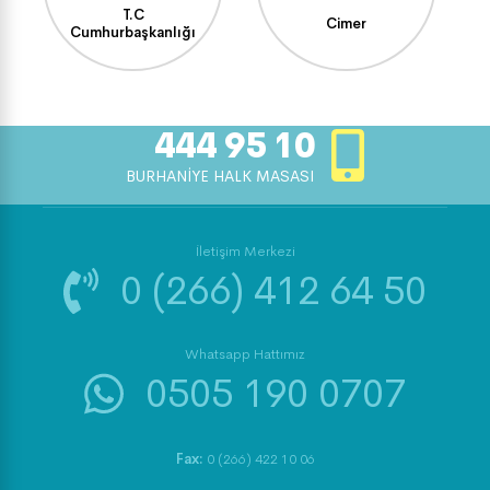
T.C
Cimer
Cumhurbaşkanlığı
444 95 10
BURHANİYE HALK MASASI
İletişim Merkezi
0 (266) 412 64 50
Whatsapp Hattımız
0505 190 0707
Fax:
0 (266) 422 10 06