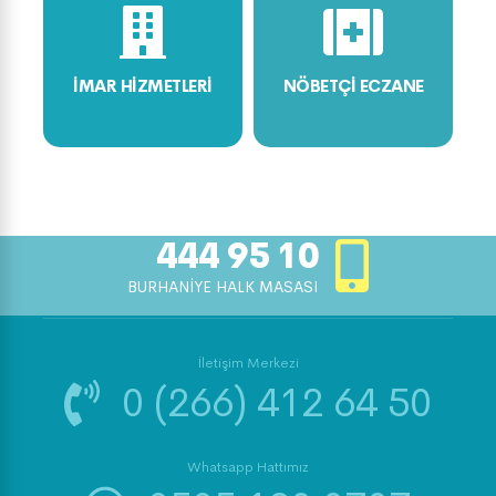
İMAR HİZMETLERİ
NÖBETÇİ ECZANE
444 95 10
BURHANİYE HALK MASASI
İletişim Merkezi
0 (266) 412 64 50
Whatsapp Hattımız