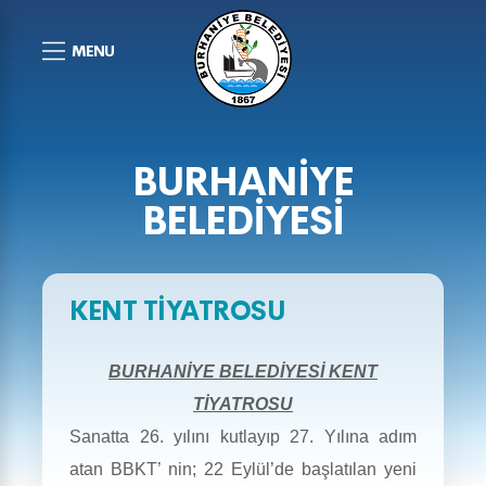
MENU
BURHANIYE
BELEDİYESİ
KENT TİYATROSU
BURHANİYE BELEDİYESİ KENT
TİYATROSU
Sanatta 26. yılını kutlayıp 27. Yılına adım
atan BBKT’ nin; 22 Eylül’de başlatılan yeni