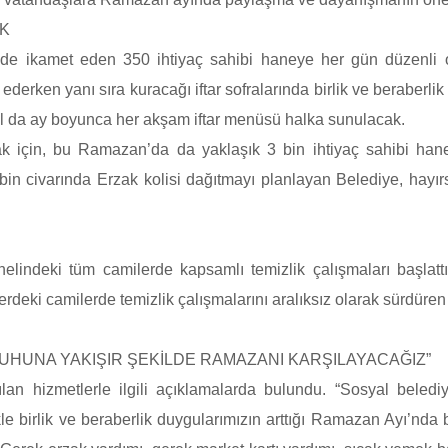
AK
de ikamet eden 350 ihtiyaç sahibi haneye her gün düzenli 
rken yanı sıra kuracağı iftar sofralarında birlik ve beraberli
yıl da ay boyunca her akşam iftar menüsü halka sunulacak.
ak için, bu Ramazan’da da yaklaşık 3 bin ihtiyaç sahibi hane
3 bin civarında Erzak kolisi dağıtmayı planlayan Belediye, hay
indeki tüm camilerde kapsamlı temizlik çalışmaları başlattı. 
erdeki camilerde temizlik çalışmalarını aralıksız olarak sürdüre
UHUNA YAKIŞIR ŞEKİLDE RAMAZANI KARŞILAYACAĞIZ”
n hizmetlerle ilgili açıklamalarda bulundu. “Sosyal belediyec
e birlik ve beraberlik duygularımızın arttığı Ramazan Ayı’nda 