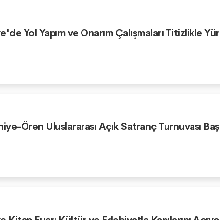
e'de Yol Yapım ve Onarım Çalışmaları Titizlikle Yü
niye-Ören Uluslararası Açık Satranç Turnuvası Baş
e Kitap Fuarı Kültür ve Edebiyatla Kapılarını Açıyo