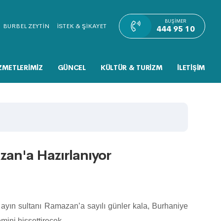
BUŞIMER
BURBEL ZEYTİN
İSTEK & ŞİKAYET
444 95 10
ZMETLERİMİZ
GÜNCEL
KÜLTÜR & TURİZM
İLETİŞİM
an'a Hazırlanıyor
ayın sultanı Ramazan’a sayılı günler kala, Burhaniye
ini hissettirecek.