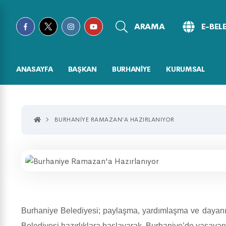
ARAMA
E-BEL
ANASAYFA
BAŞKAN
BURHANİYE
KURUMSAL
BURHANIYE RAMAZAN'A HAZIRLANIYOR
Burhaniye Belediyesi; paylaşma, yardımlaşma ve dayanış
Belediyesi hazırlıklara başlayarak, Burhaniye’de yaşay