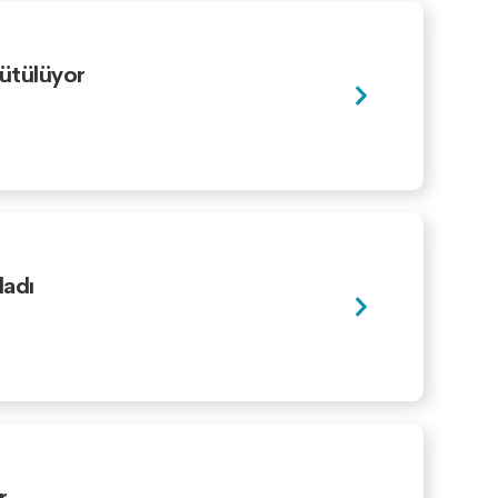
rütülüyor
ladı
r