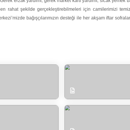
Gerek erzak yardımı, gerek market kartı yardımı, sıcak yemek ba
 en rahat şekilde gerçekleştirebilmeleri için camilerimizi tem
ezi’mizde bağışçılarımızın desteği ile her akşam iftar sofral