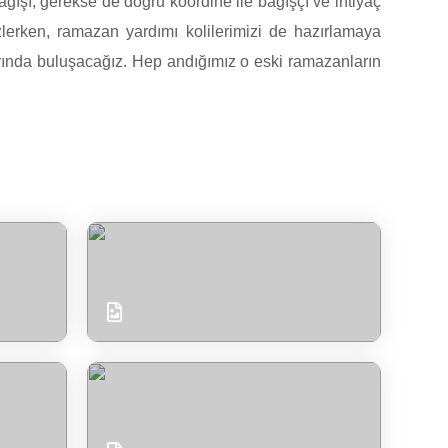
ğışı, gerekse de doğru koordine ile bağışçı ve ihtiyaç
izlerken, ramazan yardımı kolilerimizi de hazırlamaya
arında buluşacağız. Hep andığımız o eski ramazanların