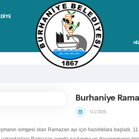
EDİYE
Hİ
Burhaniye Ramaz
13.2.2025
manın simgesi olan Ramazan ayı için hazırlıklara başladı. 11 
an vatandaşlara Ramazan ayında paylaşma ve dayanışmanın önem