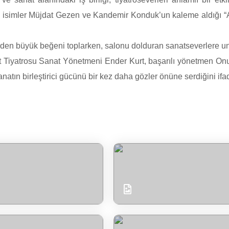
a isimler Müjdat Gezen ve Kandemir Konduk’un kaleme aldığı “Ar
rden büyük beğeni toplarken, salonu dolduran sanatseverlere un
iyatrosu Sanat Yönetmeni Ender Kurt, başarılı yönetmen Onur B
atın birleştirici gücünü bir kez daha gözler önüne serdiğini ifad