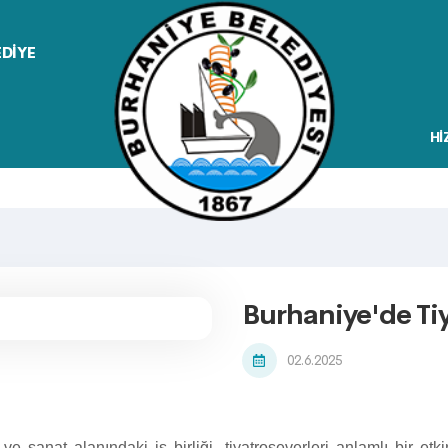
EDİYE
Hİ
Burhaniye'de Tiy
02.6.2025
e sanat alanındaki iş birliği, tiyatroseverleri anlamlı bir etk