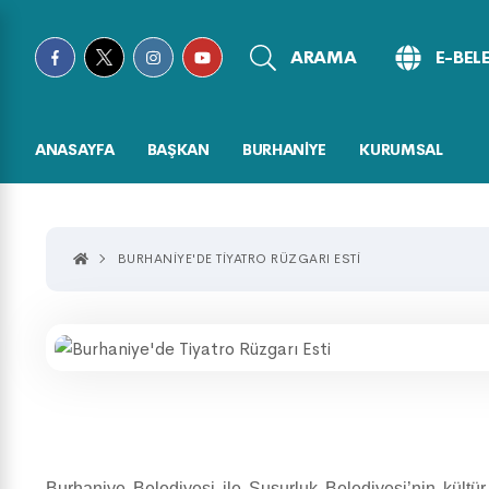
ARAMA
E-BEL
ANASAYFA
BAŞKAN
BURHANİYE
KURUMSAL
BURHANIYE'DE TIYATRO RÜZGARI ESTI
Burhaniye Belediyesi ile Susurluk Belediyesi’nin kültür v