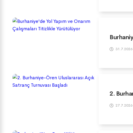
Burhaniy
31.7.2026
2. Burha
27.7.2026