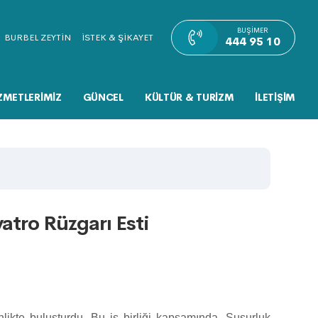
BUŞIMER
BURBEL ZEYTİN
İSTEK & ŞİKAYET
444 95 10
ZMETLERİMİZ
GÜNCEL
KÜLTÜR & TURİZM
İLETİŞİM
atro Rüzgarı Esti
inlikte buluşturdu. Bu iş birliği kapsamında, Susurluk