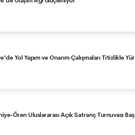
e'de Ulaşım Ağı Güçleniyor
e'de Yol Yapım ve Onarım Çalışmaları Titizlikle Yü
niye-Ören Uluslararası Açık Satranç Turnuvası Baş