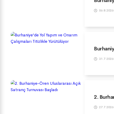
Burhaniy
06.8.2026
Burhaniy
31.7.2026
2. Burha
27.7.2026