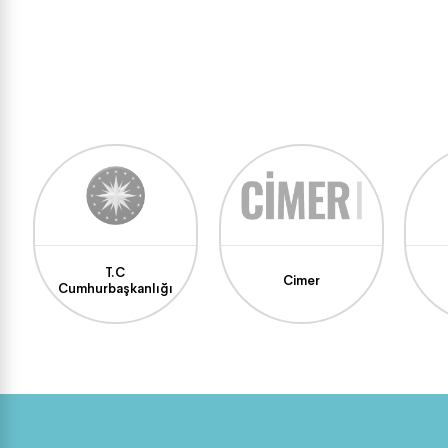
T.C
Cimer
Cumhurbaşkanlığı