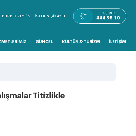
BUŞIMER
BURBEL ZEYTİN
İSTEK & ŞİKAYET
444 95 10
ZMETLERİMİZ
GÜNCEL
KÜLTÜR & TURİZM
İLETİŞİM
ışmalar Titizlikle