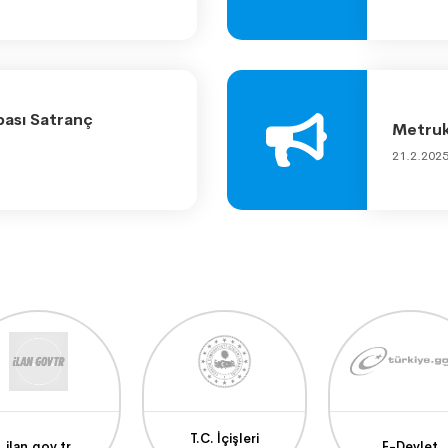
pası Satranç
Metruk 
21.2.202
T.C. İçişleri
ilan.gov.tr
E-Devlet