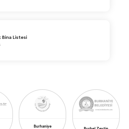
Bina Listesi
5
Burhaniye
Burbel Zeytin