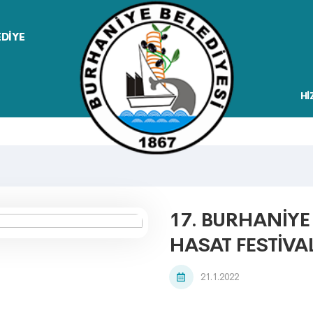
EDİYE
Hİ
17. BURHANİYE 
HASAT FESTİVAL
21.1.2022