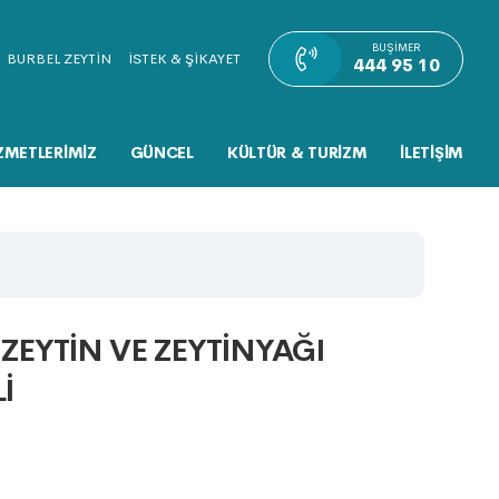
BUŞIMER
BURBEL ZEYTİN
İSTEK & ŞİKAYET
444 95 10
ZMETLERİMİZ
GÜNCEL
KÜLTÜR & TURİZM
İLETİŞİM
ZEYTİN VE ZEYTİNYAĞI
İ