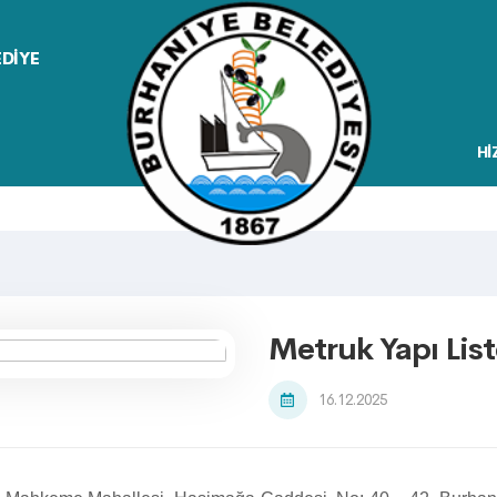
EDİYE
Hİ
Metruk Yapı List
16.12.2025