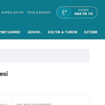
BUŞIMER
BURBEL ZEYTİN
İSTEK & ŞİKAYET
444 95 10
ZMETLERİMİZ
GÜNCEL
KÜLTÜR & TURİZM
İLETİŞİM
esi