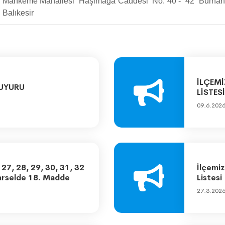
Mahkeme Mahallesi Haşimağa Caddesi No: 40 - 42 Burhani
Balıkesir
İLÇEMİ
DUYURU
LİSTESİ
09.6.202
27, 28, 29, 30, 31, 32
İlçemiz
Parselde 18. Madde
Listesi
27.3.202