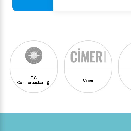
T.C
Cimer
Cumhurbaşkanlığı