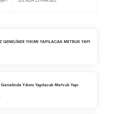
ye /
101 ADA 13 PARSEL
Z GENELİNDE YIKIMI YAPILACAK METRUK YAPI
6
 Genelinde Yıkımı Yapılacak Metruk Yapı
6