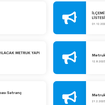
İLÇEMİ
LİSTESİ
01.12.20
APILACAK METRUK YAPI
Metruk 
12.8.202
pası Satranç
Metruk 
21.2.202