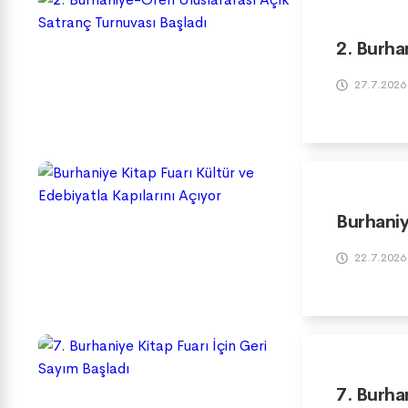
2. Burha
27.7.2026
Burhaniy
22.7.2026
7. Burha