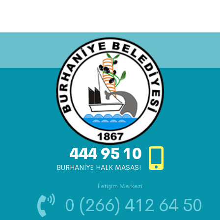
444 95 10
BURHANİYE HALK MASASI
İletişim Merkezi
0 (266) 412 64 50