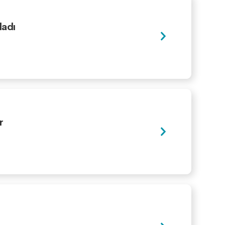
ladı
r