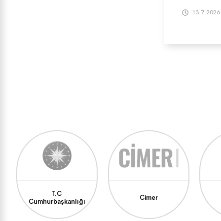
13.7.2026
T.C
Cimer
Cumhurbaşkanlığı