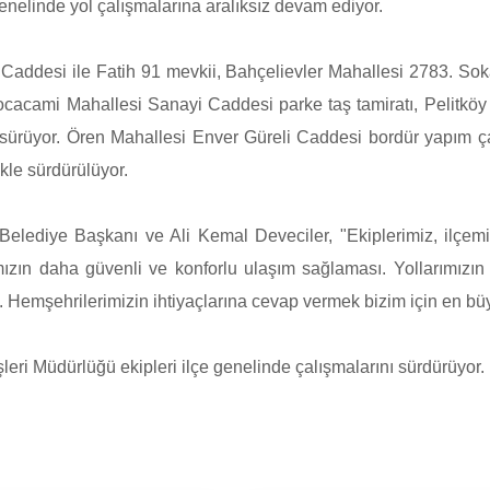
enelinde yol çalışmalarına aralıksız devam ediyor.
Caddesi ile Fatih 91 mevkii, Bahçelievler Mahallesi 2783. So
acami Mahallesi Sanayi Caddesi parke taş tamiratı, Pelitkö
iz sürüyor. Ören Mahallesi Enver Güreli Caddesi bordür yapım
kle sürdürülüyor.
elediye Başkanı ve Ali Kemal Deveciler, "Ekiplerimiz, ilçem
ımızın daha güvenli ve konforlu ulaşım sağlaması. Yollarımızın k
Hemşehrilerimizin ihtiyaçlarına cevap vermek bizim için en büyü
eri Müdürlüğü ekipleri ilçe genelinde çalışmalarını sürdürüyor.