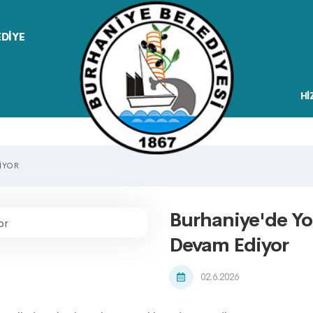
EDİYE
Hİ
IYOR
Burhaniye'de Yol
Devam Ediyor
02.6.2026