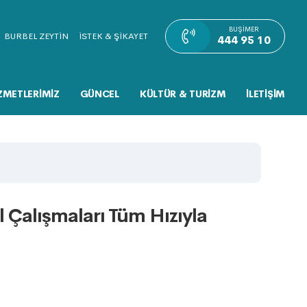
BUŞIMER
BURBEL ZEYTİN
İSTEK & ŞİKAYET
444 95 10
ZMETLERİMİZ
GÜNCEL
KÜLTÜR & TURİZM
İLETİŞİM
 Çalışmaları Tüm Hızıyla