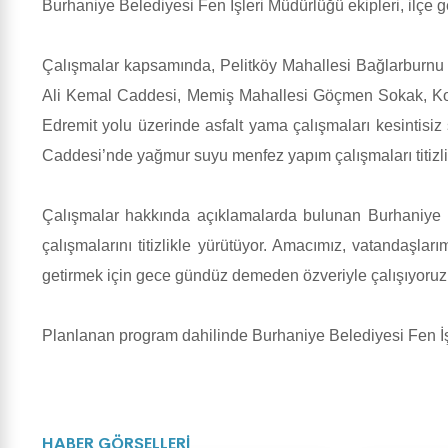
Burhaniye Belediyesi Fen İşleri Müdürlüğü ekipleri, ilçe g
Çalışmalar kapsamında, Pelitköy Mahallesi Bağlarburnu 
Ali Kemal Caddesi, Memiş Mahallesi Göçmen Sokak, Koc
Edremit yolu üzerinde asfalt yama çalışmaları kesintis
Caddesi’nde yağmur suyu menfez yapım çalışmaları titizli
Çalışmalar hakkında açıklamalarda bulunan Burhaniye B
çalışmalarını titizlikle yürütüyor. Amacımız, vatandaşlar
getirmek için gece gündüz demeden özveriyle çalışıyoruz. 
Planlanan program dahilinde Burhaniye Belediyesi Fen İşl
HABER GÖRSELLERİ