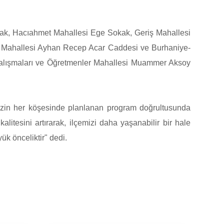
kak, Hacıahmet Mahallesi Ege Sokak, Geriş Mahallesi
y Mahallesi Ayhan Recep Acar Caddesi ve Burhaniye-
 çalışmaları ve Öğretmenler Mahallesi Muammer Aksoy
izin her köşesinde planlanan program doğrultusunda
alitesini artırarak, ilçemizi daha yaşanabilir bir hale
k önceliktir" dedi.