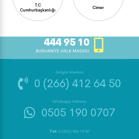
T.C
Cimer
Cumhurbaşkanlığı
444 95 10
BURHANİYE HALK MASASI
İletişim Merkezi
0 (266) 412 64 50
Whatsapp Hattımız
0505 190 0707
Fax:
0 (266) 422 10 06