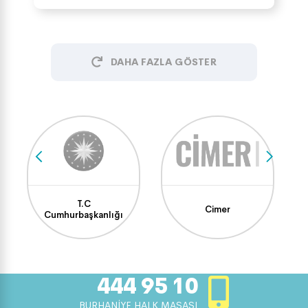
DAHA FAZLA GÖSTER
T.C
Cimer
Cumhurbaşkanlığı
444 95 10
BURHANİYE HALK MASASI