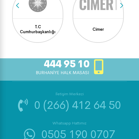
T.C
Cimer
Cumhurbaşkanlığı
444 95 10
BURHANİYE HALK MASASI
İletişim Merkezi
0 (266) 412 64 50
Whatsapp Hattımız
0505 190 0707