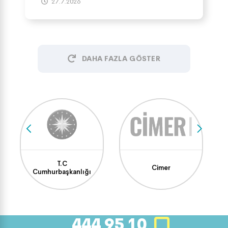
27.7.2026
DAHA FAZLA GÖSTER
T.C
Cimer
Cumhurbaşkanlığı
444 95 10