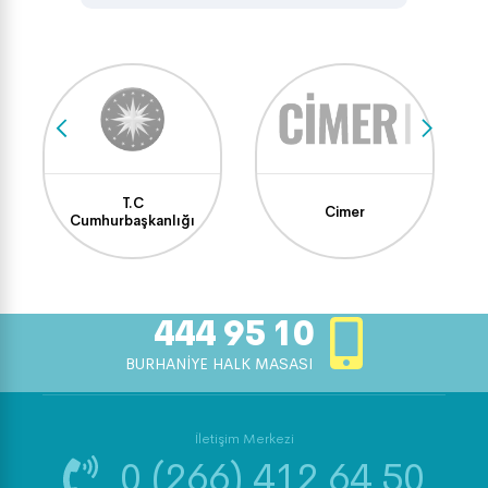
T.C
Cimer
Cumhurbaşkanlığı
444 95 10
BURHANİYE HALK MASASI
İletişim Merkezi
0 (266) 412 64 50