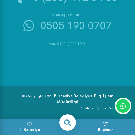
Whatsapp Hattımız
0505 190 0707
Fax:
0 (266) 422 10 06
© Copyright 2021
Burhaniye Belediyesi Bilgi İşlem
Müdürlüğü
Gizlilik ve Çerez Politikası
E-Belediye
Buşimer