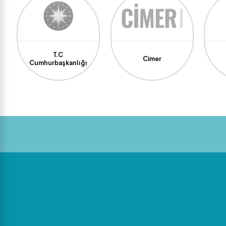
T.C
Cimer
Cumhurbaşkanlığı