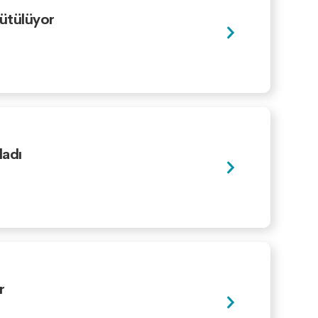
rütülüyor
ladı
r