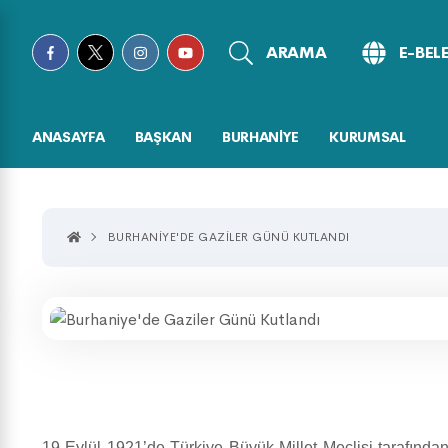
ARAMA
E-BEL
ANASAYFA
BAŞKAN
BURHANİYE
KURUMSAL
BURHANIYE'DE GAZILER GÜNÜ KUTLANDI
19 Eylül 1921’de Türkiye Büyük Millet Meclisi tarafından