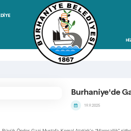
EDİYE
Hİ
Burhaniye'de Ga
19.9.2025
 Büyük Önder Gazi Mustafa Kemal Atatürk’e “Mareşallik” rütbesi 