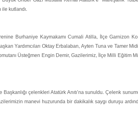
le kutlandı.
enine Burhaniye Kaymakamı Cumali Atilla, İlçe Garnizon Kom
Başkan Yardımcıları Oktay Erbalaban, Ayten Tuna ve Tamer Midi
tanı Üsteğmen Engin Demir, Gazilerimiz, İlçe Milli Eğitim Müd
 Başkanlığı çelenkleri Atatürk Anıtı’na sunuldu. Çelenk sun
ilerimizin manevi huzurunda bir dakikalık saygı duruşu ardında