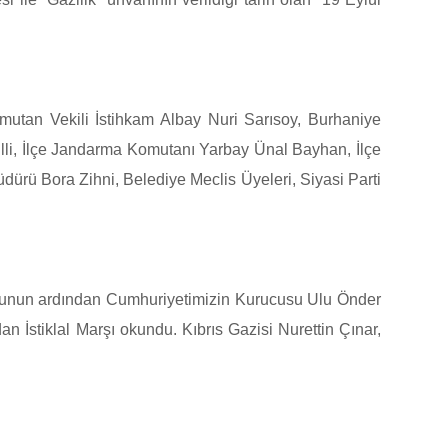
utan Vekili İstihkam Albay Nuri Sarısoy, Burhaniye
lli, İlçe Jandarma Komutanı Yarbay Ünal Bayhan, İlçe
ürü Bora Zihni, Belediye Meclis Üyeleri, Siyasi Parti
umunun ardından Cumhuriyetimizin Kurucusu Ulu Önder
n İstiklal Marşı okundu. Kıbrıs Gazisi Nurettin Çınar,