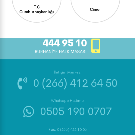
T.C
Cimer
Cumhurbaşkanlığı
444 95 10
BURHANİYE HALK MASASI
İletişim Merkezi
0 (266) 412 64 50
Whatsapp Hattımız
0505 190 0707
Fax:
0 (266) 422 10 06