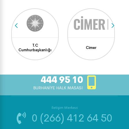
T.C
Cimer
Cumhurbaşkanlığı
444 95 10
BURHANİYE HALK MASASI
İletişim Merkezi
0 (266) 412 64 50