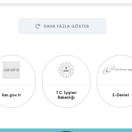
DAHA FAZLA GÖSTER
T.C. İçişleri
ilan.gov.tr
E-Devlet
Bakanlığı