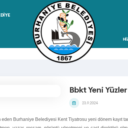
EDİYE
Hİ
Bbkt Yeni Yüzler
23.9.2024
eden Burhaniye Belediyesi Kent Tiyatrosu yeni dönem kayıt tarih
etmen, yazar, ressam, görüntü yönetmeni ve cast direktörü ol