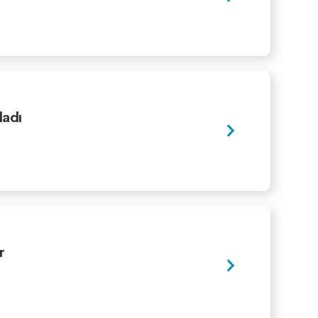
ladı
r