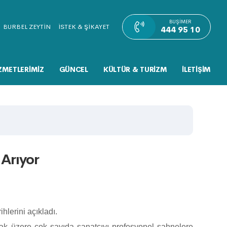
BUŞIMER
BURBEL ZEYTİN
İSTEK & ŞİKAYET
444 95 10
ZMETLERİMİZ
GÜNCEL
KÜLTÜR & TURİZM
İLETİŞİM
 Arıyor
lerini açıkladı.
mak üzere çok sayıda sanatçıyı profesyonel sahnelere