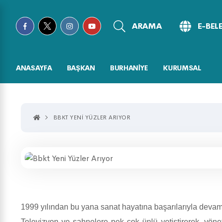
ARAMA
E-BEL
ANASAYFA
BAŞKAN
BURHANİYE
KURUMSAL
BBKT YENI YÜZLER ARIYOR
1999 yılından bu yana sanat hayatına başarılarıyla devam 
Televizyon ve sahnelere pek çok ünlü yetiştirerek, yön