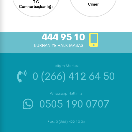
T.C
Cimer
Cumhurbaşkanlığı
444 95 10
BURHANİYE HALK MASASI
İletişim Merkezi
0 (266) 412 64 50
Whatsapp Hattımız
0505 190 0707
Fax:
0 (266) 422 10 06