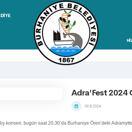
EDİYE
Hİ
Adra'Fest 2024 
09.8.2024
lış konseri, bugün saat 20.30’da Burhaniye Ören’deki Adramytte