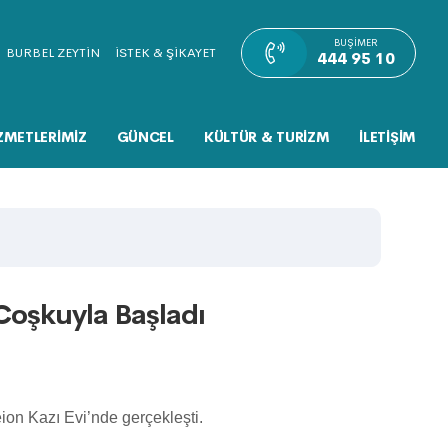
BUŞIMER
BURBEL ZEYTİN
İSTEK & ŞİKAYET
444 95 10
ZMETLERİMİZ
GÜNCEL
KÜLTÜR & TURİZM
İLETİŞİM
Coşkuyla Başladı
ion Kazı Evi’nde gerçekleşti.