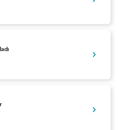
ladı
r