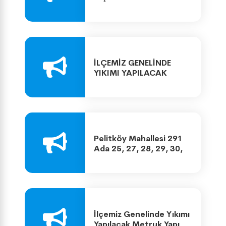
İLÇEMİZ GENELİNDE
YIKIMI YAPILACAK
METRUK YAPI LİSTESİ
Pelitköy Mahallesi 291
Ada 25, 27, 28, 29, 30,
31, 32 ve 33 Parseller ile
293 Ada 2 Parselde 18.
Madde Uygulaması
İlçemiz Genelinde Yıkımı
Yapılacak Metruk Yapı