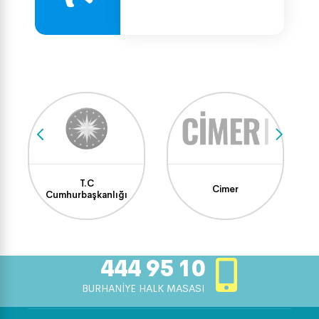
T.C
Cimer
Cumhurbaşkanlığı
444 95 10
BURHANİYE HALK MASASI