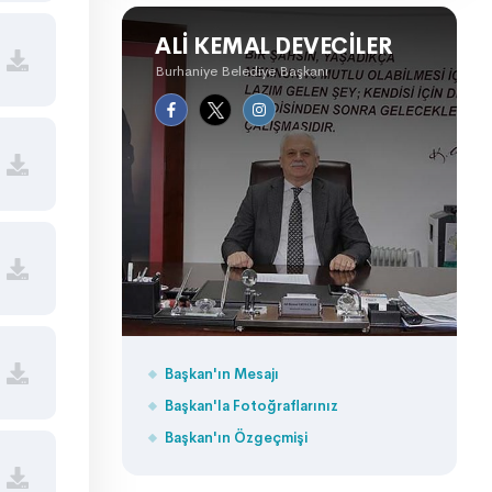
ALI KEMAL DEVECILER
Burhaniye Belediye Başkanı
Başkan'ın Mesajı
Başkan'la Fotoğraflarınız
Başkan'ın Özgeçmişi