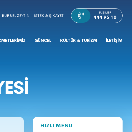
BUŞIMER
BURBEL ZEYTİN
İSTEK & ŞİKAYET
444 95 10
ZMETLERİMİZ
GÜNCEL
KÜLTÜR & TURİZM
İLETİŞİM
YESİ
HIZLI MENU