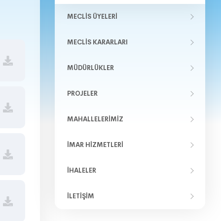
MECLIS ÜYELERI
MECLIS KARARLARI
MÜDÜRLÜKLER
PROJELER
MAHALLELERIMIZ
İMAR HIZMETLERI
İHALELER
İLETIŞIM