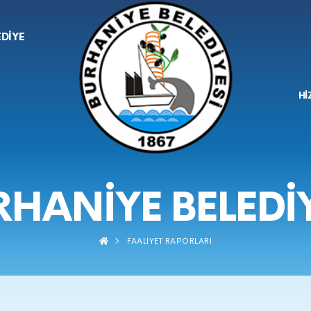
EDİYE
Hİ
HANIYE BELEDİ
FAALİYET RAPORLARI