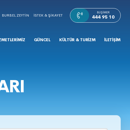
BUŞIMER
BURBEL ZEYTİN
İSTEK & ŞİKAYET
444 95 10
ZMETLERİMİZ
GÜNCEL
KÜLTÜR & TURİZM
İLETİŞİM
ARI