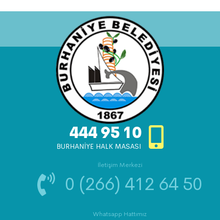
444 95 10
BURHANİYE HALK MASASI
İletişim Merkezi
0 (266) 412 64 50
Whatsapp Hattımız