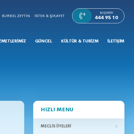
BUŞIMER
BURBEL ZEYTİN
İSTEK & ŞİKAYET
444 95 10
ZMETLERİMİZ
GÜNCEL
KÜLTÜR & TURİZM
İLETİŞİM
HIZLI MENU
MECLIS ÜYELERI