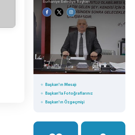
Burhaniye Belediye Başkanı
Başkan'ın Mesajı
Başkan'la Fotoğraflarınız
Başkan'ın Özgeçmişi