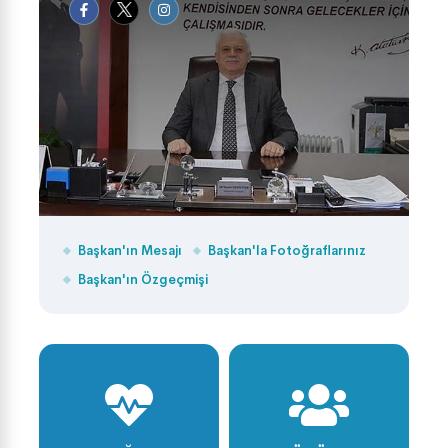
Başkan'ın Mesajı
Başkan'la Fotoğraflarınız
Başkan'ın Özgeçmişi