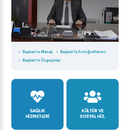
Başkan'ın Mesajı
Başkan'la Fotoğraflarınız
Başkan'ın Özgeçmişi
SAĞLIK
KÜLTÜR VE
HİZMETLERİ
SOSYAL HİZ.