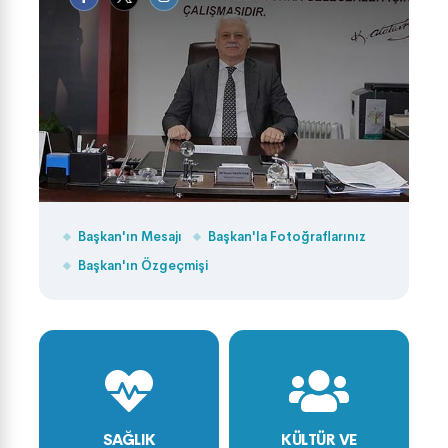
Başkan'ın Mesajı
Başkan'la Fotoğraflarınız
Başkan'ın Özgeçmişi
SAĞLIK
KÜLTÜR VE