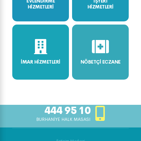
EVLENDİRME
İŞYERİ
HİZMETLERİ
HİZMETLERİ
İMAR HİZMETLERİ
NÖBETÇİ ECZANE
444 95 10
BURHANİYE HALK MASASI
İletişim Merkezi