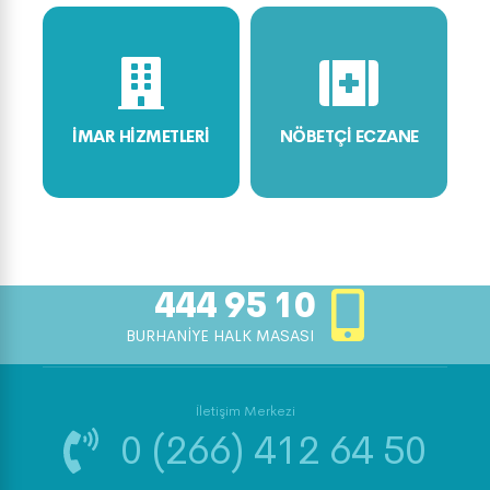
İMAR HİZMETLERİ
NÖBETÇİ ECZANE
444 95 10
BURHANİYE HALK MASASI
İletişim Merkezi
0 (266) 412 64 50