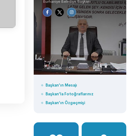
Burhaniye Belediye Başkanı
Başkan'ın Mesajı
Başkan'la Fotoğraflarınız
Başkan'ın Özgeçmişi