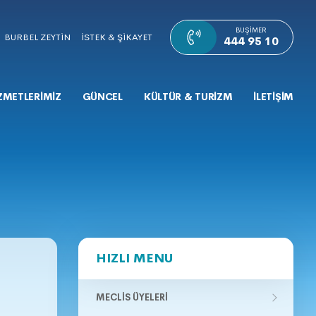
BUŞIMER
BURBEL ZEYTİN
İSTEK & ŞİKAYET
444 95 10
ZMETLERİMİZ
GÜNCEL
KÜLTÜR & TURİZM
İLETİŞİM
HIZLI MENU
MECLIS ÜYELERI