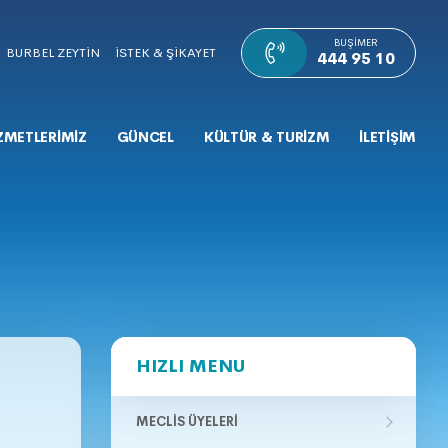
BUŞIMER
BURBEL ZEYTİN
İSTEK & ŞİKAYET
444 95 10
ZMETLERİMİZ
GÜNCEL
KÜLTÜR & TURİZM
İLETİŞİM
HIZLI MENU
MECLIS ÜYELERI