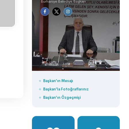
Burhaniye Belediye Başkanı
Başkan'ın Mesajı
Başkan'la Fotoğraflarınız
Başkan'ın Özgeçmişi