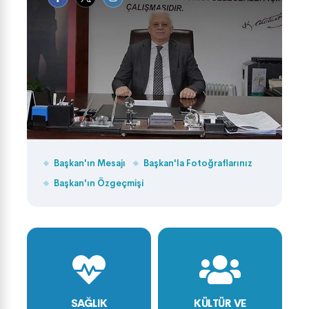
Başkan'ın Mesajı
Başkan'la Fotoğraflarınız
Başkan'ın Özgeçmişi
SAĞLIK
KÜLTÜR VE