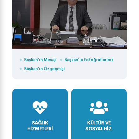
Başkan'ın Mesajı
Başkan'la Fotoğraflarınız
Başkan'ın Özgeçmişi
SAĞLIK
KÜLTÜR VE
HİZMETLERİ
SOSYAL HİZ.