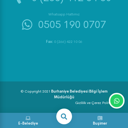
Whatsapp Hattımız
0505 190 0707
Fax:
0 (266) 422 10 06
© Copyright 2021
Burhaniye Belediyesi Bilgi İşlem
Müdürlüğü
Gizlilik ve Çerez Politikası
E-Belediye
Buşimer