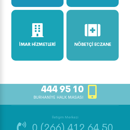
İMAR HİZMETLERİ
NÖBETÇİ ECZANE
444 95 10
BURHANİYE HALK MASASI
İletişim Merkezi
0 (266) 412 64 50