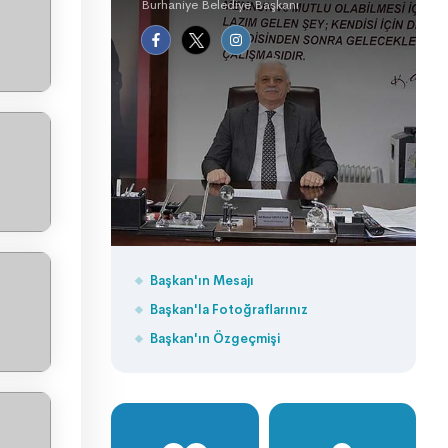
Burhaniye Belediye Başkanı
Başkan'ın Mesajı
Başkan'la Fotoğraflarınız
Başkan'ın Özgeçmişi