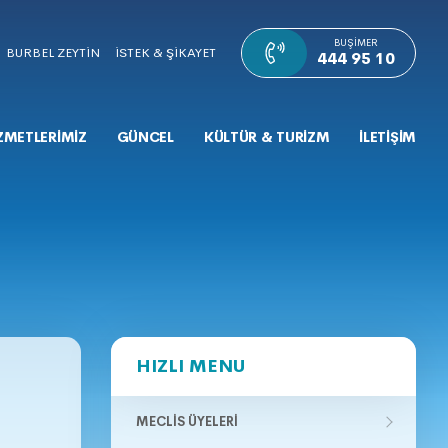
BUŞIMER
BURBEL ZEYTİN
İSTEK & ŞİKAYET
444 95 10
ZMETLERİMİZ
GÜNCEL
KÜLTÜR & TURİZM
İLETİŞİM
HIZLI MENU
MECLIS ÜYELERI