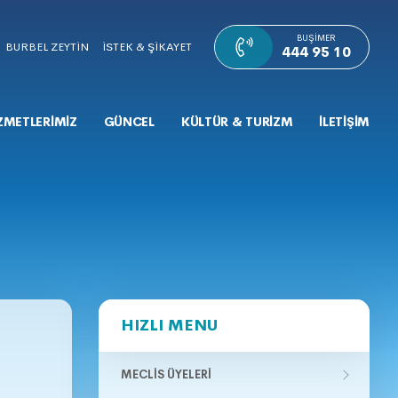
BUŞIMER
BURBEL ZEYTİN
İSTEK & ŞİKAYET
444 95 10
ZMETLERİMİZ
GÜNCEL
KÜLTÜR & TURİZM
İLETİŞİM
HIZLI MENU
MECLIS ÜYELERI