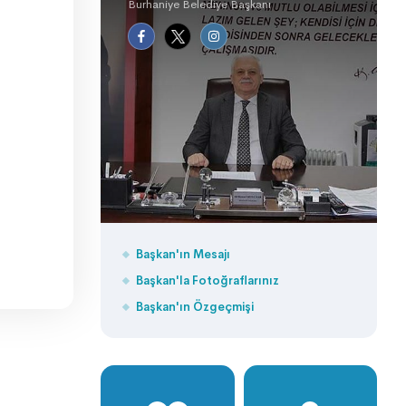
Burhaniye Belediye Başkanı
Başkan'ın Mesajı
Başkan'la Fotoğraflarınız
Başkan'ın Özgeçmişi