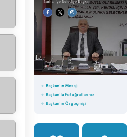
Burhaniye Belediye Başkanı
Başkan'ın Mesajı
Başkan'la Fotoğraflarınız
Başkan'ın Özgeçmişi