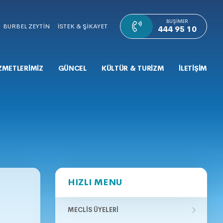
BUŞIMER
BURBEL ZEYTİN
İSTEK & ŞİKAYET
444 95 10
ZMETLERİMİZ
GÜNCEL
KÜLTÜR & TURİZM
İLETİŞİM
HIZLI MENU
MECLIS ÜYELERI