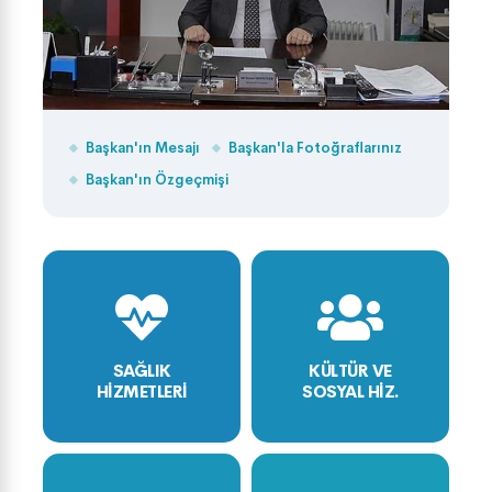
Başkan'ın Mesajı
Başkan'la Fotoğraflarınız
Başkan'ın Özgeçmişi
SAĞLIK
KÜLTÜR VE
HİZMETLERİ
SOSYAL HİZ.