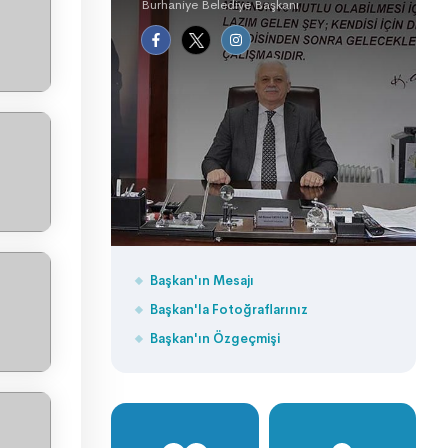
Burhaniye Belediye Başkanı
Başkan'ın Mesajı
Başkan'la Fotoğraflarınız
Başkan'ın Özgeçmişi