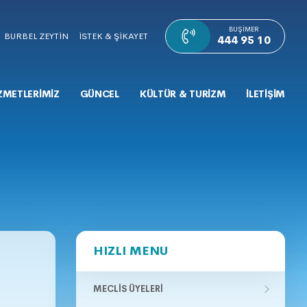
BUŞIMER
BURBEL ZEYTİN
İSTEK & ŞİKAYET
444 95 10
ZMETLERİMİZ
GÜNCEL
KÜLTÜR & TURİZM
İLETİŞİM
HIZLI MENU
MECLIS ÜYELERI