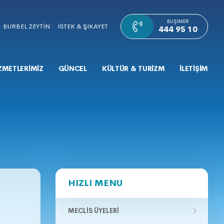
BUŞIMER
BURBEL ZEYTİN
İSTEK & ŞİKAYET
444 95 10
ZMETLERİMİZ
GÜNCEL
KÜLTÜR & TURİZM
İLETİŞİM
HIZLI MENU
MECLIS ÜYELERI