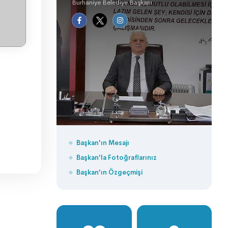
Burhaniye Belediye Başkanı
Başkan'ın Mesajı
Başkan'la Fotoğraflarınız
Başkan'ın Özgeçmişi