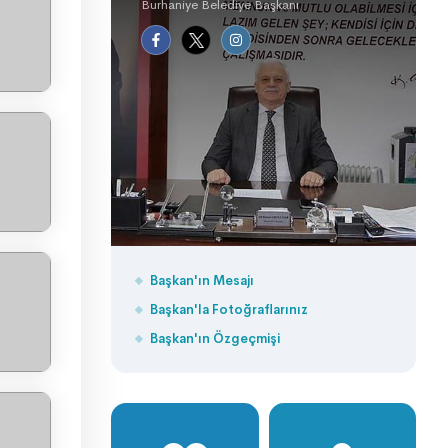
Burhaniye Belediye Başkanı
Başkan'ın Mesajı
Başkan'la Fotoğraflarınız
Başkan'ın Özgeçmişi