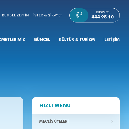
BUŞIMER
BURBEL ZEYTİN
İSTEK & ŞİKAYET
444 95 10
ZMETLERİMİZ
GÜNCEL
KÜLTÜR & TURİZM
İLETİŞİM
HIZLI MENU
MECLIS ÜYELERI