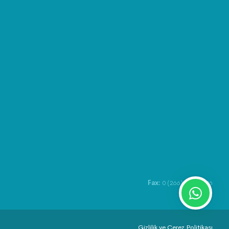
Fax:
0 (266) 422 10 06
Gizlilik ve Çerez Politikası