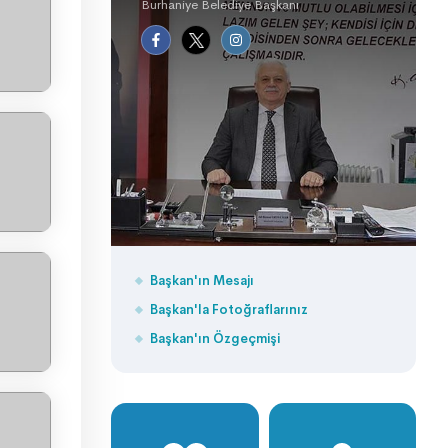
Burhaniye Belediye Başkanı
Başkan'ın Mesajı
Başkan'la Fotoğraflarınız
Başkan'ın Özgeçmişi