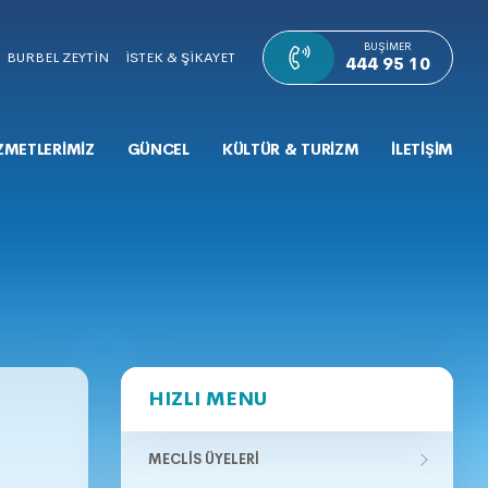
BUŞIMER
BURBEL ZEYTİN
İSTEK & ŞİKAYET
444 95 10
ZMETLERİMİZ
GÜNCEL
KÜLTÜR & TURİZM
İLETİŞİM
HIZLI MENU
MECLIS ÜYELERI