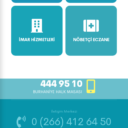
İMAR HİZMETLERİ
NÖBETÇİ ECZANE
444 95 10
BURHANİYE HALK MASASI
İletişim Merkezi
0 (266) 412 64 50