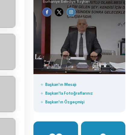
Burhaniye Belediye Başkanı
Başkan'ın Mesajı
Başkan'la Fotoğraflarınız
Başkan'ın Özgeçmişi