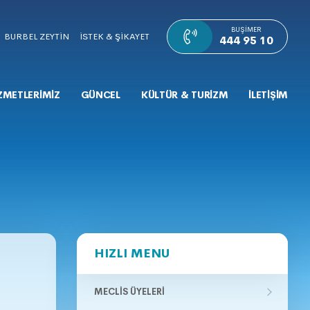
BUŞIMER
BURBEL ZEYTİN
İSTEK & ŞİKAYET
444 95 10
ZMETLERİMİZ
GÜNCEL
KÜLTÜR & TURİZM
İLETİŞİM
HIZLI MENU
MECLIS ÜYELERI