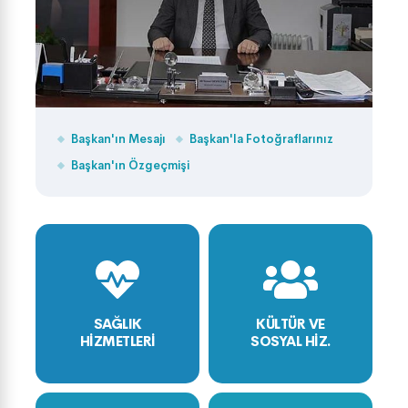
Başkan'ın Mesajı
Başkan'la Fotoğraflarınız
Başkan'ın Özgeçmişi
SAĞLIK
KÜLTÜR VE
HİZMETLERİ
SOSYAL HİZ.