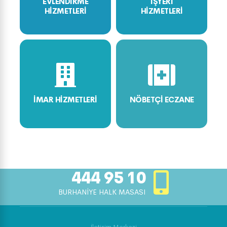
EVLENDİRME
İŞYERİ
HİZMETLERİ
HİZMETLERİ
İMAR HİZMETLERİ
NÖBETÇİ ECZANE
444 95 10
BURHANİYE HALK MASASI
İletişim Merkezi