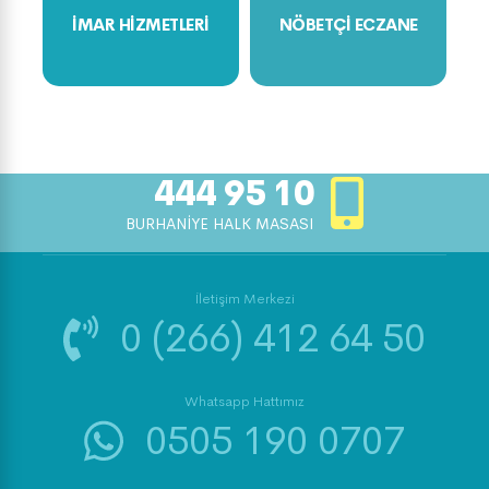
İMAR HİZMETLERİ
NÖBETÇİ ECZANE
444 95 10
BURHANİYE HALK MASASI
İletişim Merkezi
0 (266) 412 64 50
Whatsapp Hattımız
0505 190 0707